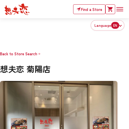
Find a Store
Language
EN
Back to Store Search
想夫恋 菊陽店