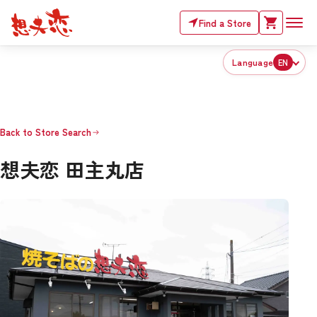
Find a Store
Language
EN
Back to Store Search
想夫恋 田主丸店