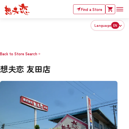
Find a Store
Language
EN
Back to Store Search
想夫恋 友田店