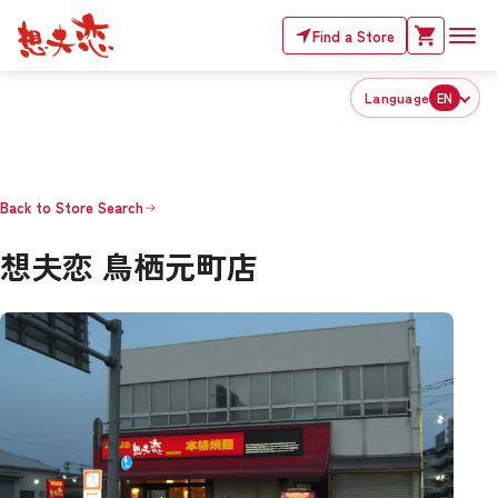
Find a Store
Language
EN
Back to Store Search
想夫恋 鳥栖元町店