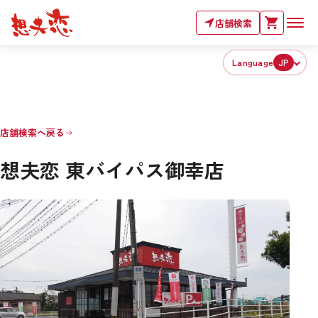
店舗検索
Language
JP
店舗検索へ戻る
想夫恋 東バイパス御幸店