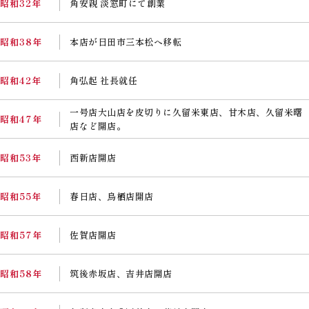
昭和32年
角安親 淡窓町にて創業
昭和38年
本店が日田市三本松へ移転
昭和42年
角弘起 社長就任
一号店大山店を皮切りに久留米東店、甘木店、久留米曙
昭和47年
店など開店。
昭和53年
西新店開店
昭和55年
春日店、鳥栖店開店
昭和57年
佐賀店開店
昭和58年
筑後赤坂店、吉井店開店