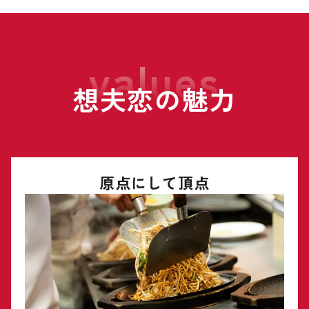
values
想夫恋の魅力
原点にして頂点