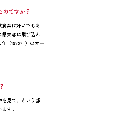
たのですか？
飲食業は嫌いでもあ
に想夫恋に飛び込ん
年（1982年）のオー
？
中を見て、という部
います。