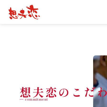
想夫恋のこだ
commitment