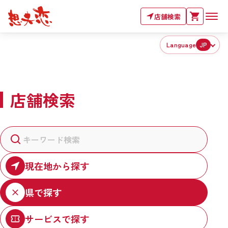
店舗検索
Language
JP
店舗検索
現在地から探す
県で探す
サービスで探す