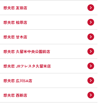
想夫恋 友田店
想夫恋 桧原店
想夫恋 甘木店
想夫恋 久留米中央公園前店
想夫恋 JRフレスタ久留米店
想夫恋 広川SA店
想夫恋 西新店