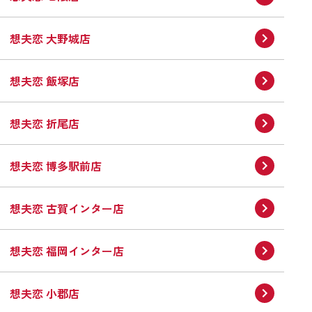
想夫恋 大野城店
想夫恋 飯塚店
想夫恋 折尾店
想夫恋 博多駅前店
想夫恋 古賀インター店
想夫恋 福岡インター店
想夫恋 小郡店