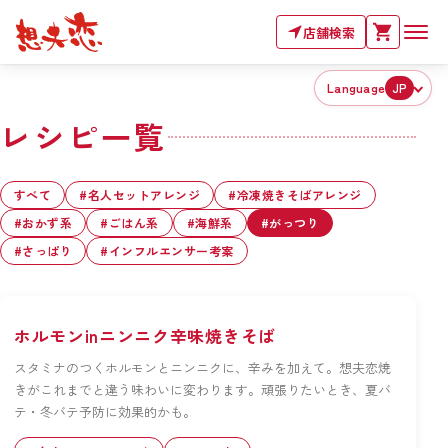
店舗検索
Language
JP
レシピ一覧
すべて
#
名人セットアレンジ
#
冷凍焼きそばアレンジ
#
おかず系
#
ごはん系
#
海鮮系
#
がっつり
#
さっぱり
#
インフルエンサー考案
ホルモンinニンニク辛味焼きそば
スタミナのつくホルモンとニンニクに、辛みを加えて。想夫恋焼
きがこれまでと違う味わいに変わります。頑張りたいとき、夏バ
テ・冬バテ予防に効果的かも。